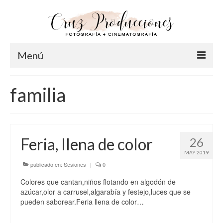
Menú
Inicio
familia
Info
Acerca de Cruz
Feria, llena de color
26
Nuestro Equipo
MAY 2019
FAQ
publicado en:
Sesiones
|
0
Colores que cantan,niños flotando en algodón de
Fotografía
azúcar,olor a carrusel,algarabía y festejo,luces que se
pueden saborear.Feria llena de color…
Pre-Bodas