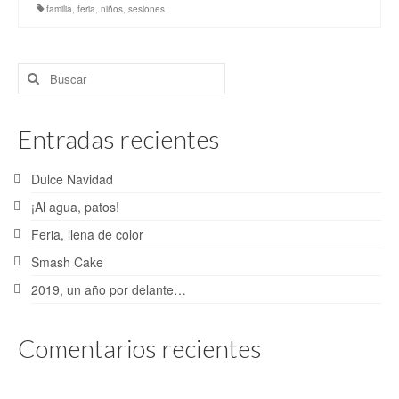
Bodas
familia
,
feria
,
niños
,
sesiones
Post-Bodas
Buscar
Comuniones
por:
Cinematografía
Entradas recientes
Blog
Dulce Navidad
Contacto
¡Al agua, patos!
Feria, llena de color
Smash Cake
2019, un año por delante…
Comentarios recientes