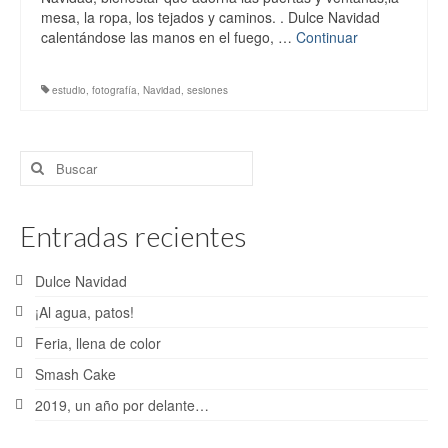
Bodas
mesa, la ropa, los tejados y caminos. . Dulce Navidad
calentándose las manos en el fuego, …
Continuar
Post-Bodas
Comuniones
estudio
,
fotografía
,
Navidad
,
sesiones
Cinematografía
Buscar
Blog
por:
Contacto
Entradas recientes
Dulce Navidad
¡Al agua, patos!
Feria, llena de color
Smash Cake
2019, un año por delante…