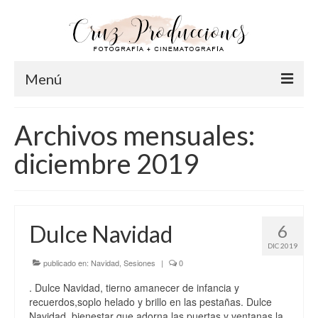
Menú
Inicio
Archivos mensuales:
Info
diciembre 2019
Acerca de Cruz
Nuestro Equipo
Dulce Navidad
6
FAQ
DIC 2019
Fotografía
publicado en:
Navidad
,
Sesiones
|
0
. Dulce Navidad, tierno amanecer de infancia y
Pre-Bodas
recuerdos,soplo helado y brillo en las pestañas. Dulce
Navidad, bienestar que adorna las puertas y ventanas,la