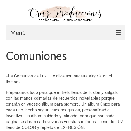
Menú
Inicio
Comuniones
Info
Acerca de Cruz
«La Comunión es Luz … y ellos son nuestra alegría en el
tiempo».
Nuestro Equipo
Preparamos todo para que entréis llenos de ilusión y salgáis
FAQ
con las manos colmadas de recuerdos inolvidables porque
estarán en vuestro álbum para siempre. Un álbum único para
Fotografía
cada uno, hecho según vuestros gustos, personalidad e
inventiva. Un álbum cuidado y mimado, para que con cada
Pre-Bodas
página se abran cada vez más vuestras miradas. Lleno de LUZ,
lleno de COLOR y repleto de EXPRESIÓN.