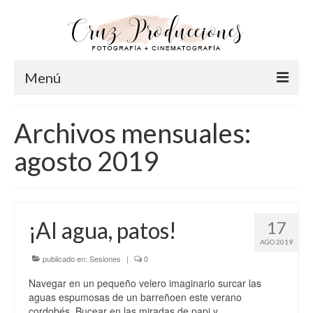
Menú
Inicio
Archivos mensuales:
Info
agosto 2019
Acerca de Cruz
Nuestro Equipo
¡Al agua, patos!
17
FAQ
AGO 2019
Fotografía
publicado en:
Sesiones
|
0
Navegar en un pequeño velero imaginario surcar las
Pre-Bodas
aguas espumosas de un barreñoen este verano
cordobés. Bucear en las miradas de papi y