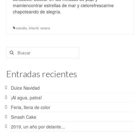
Bodas
mamiencontrar estrellas de mar y cielorefrescarme
chapoteando de alegría.
Post-Bodas
Comuniones
estudio
,
Infantil
,
verano
Cinematografía
Buscar
Blog
por:
Contacto
Entradas recientes
Dulce Navidad
¡Al agua, patos!
Feria, llena de color
Smash Cake
2019, un año por delante…