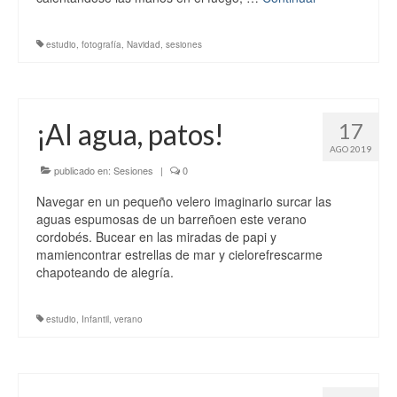
Bodas
Post-Bodas
estudio
,
fotografía
,
Navidad
,
sesiones
Comuniones
Cinematografía
¡Al agua, patos!
17
Blog
AGO 2019
publicado en:
Sesiones
|
0
Contacto
Navegar en un pequeño velero imaginario surcar las
aguas espumosas de un barreñoen este verano
cordobés. Bucear en las miradas de papi y
mamiencontrar estrellas de mar y cielorefrescarme
chapoteando de alegría.
estudio
,
Infantil
,
verano