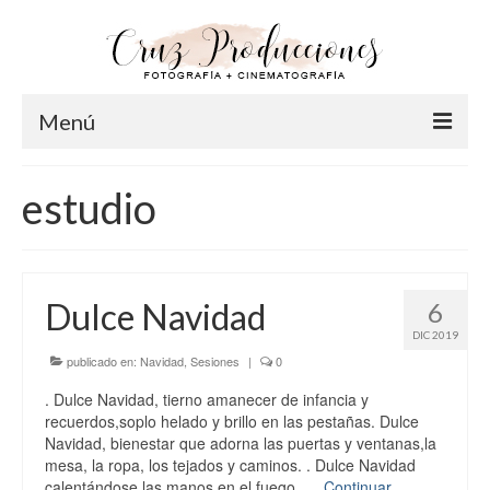
Menú
Inicio
estudio
Info
Acerca de Cruz
Dulce Navidad
6
Nuestro Equipo
DIC 2019
FAQ
publicado en:
Navidad
,
Sesiones
|
0
. Dulce Navidad, tierno amanecer de infancia y
Fotografía
recuerdos,soplo helado y brillo en las pestañas. Dulce
Navidad, bienestar que adorna las puertas y ventanas,la
Pre-Bodas
mesa, la ropa, los tejados y caminos. . Dulce Navidad
calentándose las manos en el fuego, …
Continuar