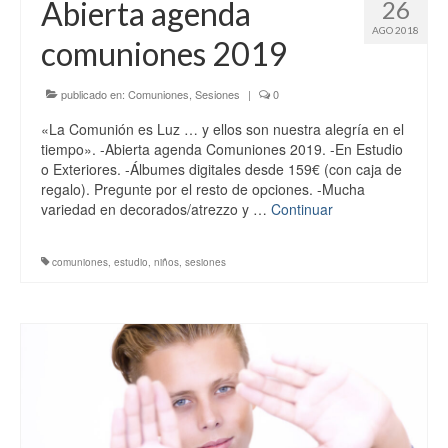
Abierta agenda
26
AGO 2018
comuniones 2019
publicado en:
Comuniones
,
Sesiones
|
0
«La Comunión es Luz … y ellos son nuestra alegría en el
tiempo». -Abierta agenda Comuniones 2019. -En Estudio
o Exteriores. -Álbumes digitales desde 159€ (con caja de
regalo). Pregunte por el resto de opciones. -Mucha
variedad en decorados/atrezzo y …
Continuar
comuniones
,
estudio
,
niños
,
sesiones