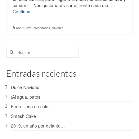
Bodas
candor. Nos gustaría divisar el frente cada día, …
Continuar
Post-Bodas
Comuniones
año nuevo
,
calendarios
,
Navidad
Cinematografía
Buscar
Blog
por:
Contacto
Entradas recientes
Dulce Navidad
¡Al agua, patos!
Feria, llena de color
Smash Cake
2019, un año por delante…