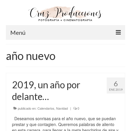
Menú
Inicio
año nuevo
Info
Acerca de Cruz
2019, un año por
6
Nuestro Equipo
ENE 2019
delante…
FAQ
Fotografía
publicado en:
Calendarios
,
Navidad
|
0
Deseamos sonrisas para el año nuevo, que se puedan
Pre-Bodas
prestar y que contagien. Queremos palabras de aliento
en esta carrera, para llegar a la meta henchidos de aire y