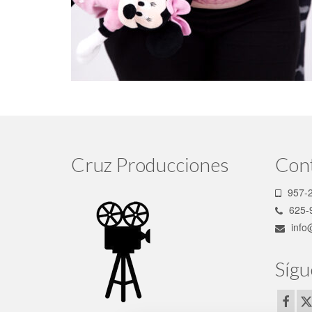
Cruz Producciones
Con
957-2
625-
info
Sígu