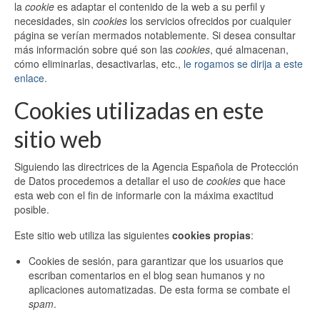
Bodas
la
cookie
es adaptar el contenido de la web a su perfil y
necesidades, sin
cookies
los servicios ofrecidos por cualquier
Post-Bodas
página se verían mermados notablemente. Si desea consultar
más información sobre qué son las
cookies
, qué almacenan,
Comuniones
cómo eliminarlas, desactivarlas, etc.,
le rogamos se dirija a este
enlace.
Cinematografía
Cookies utilizadas en este
Blog
sitio web
Contacto
Siguiendo las directrices de la Agencia Española de Protección
de Datos procedemos a detallar el uso de
cookies
que hace
esta web con el fin de informarle con la máxima exactitud
posible.
Este sitio web utiliza las siguientes
cookies propias
:
Cookies de sesión, para garantizar que los usuarios que
escriban comentarios en el blog sean humanos y no
aplicaciones automatizadas. De esta forma se combate el
spam
.