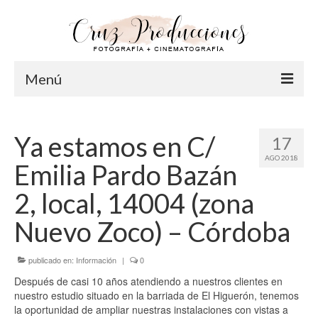
Menú
Inicio
Ya estamos en C/
17
Info
AGO 2018
Emilia Pardo Bazán
Acerca de Cruz
2, local, 14004 (zona
Nuestro Equipo
Nuevo Zoco) – Córdoba
FAQ
publicado en:
Información
|
0
Fotografía
Después de casi 10 años atendiendo a nuestros clientes en
Pre-Bodas
nuestro estudio situado en la barriada de El Higuerón, tenemos
la oportunidad de ampliar nuestras instalaciones con vistas a